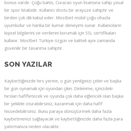
bonus vardır. Çoğu bahis, Curacao oyun lisansına sahip yasal
bir spor kitabıdır. Kullanıcı dostu bir arayüze sahiptir ve
birden çok dili kabul eder. Mostbet mobil çoğu cihazla
uyumludur ve harika bir kumar deneyimi sunar. Kullanıcıların
kişisel bilgilerini ve verilerini korumak için SSL sertifikaları
kullanır. Mostbet Türkiye özgün ve kaliteli aynı zamanda
güvenilir bir tasarıma sahiptir.
SON YAZILAR
Kaybettiğinizde hırs yerine, o gün yenilginizi çekin ve başka
bir gün oynamak için oyundan çıkın. Dinlenme, içinizdeki
hırsları hafifletecek ve oyunda çok daha eğlenceli olan başka
bir şekilde oturabilirsiniz, kazanmak için daha hafif
hissedebilirsiniz. Bunu paraya dönüştürmek daha fazla
kaybetmenizi sağlayacak ve kaybettiğinizde daha fazla para
yatırmanıza neden olacaktır.