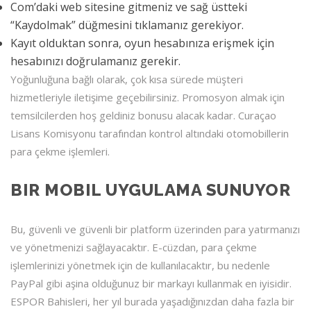
Com’daki web sitesine gitmeniz ve sağ üstteki
“Kaydolmak” düğmesini tıklamanız gerekiyor.
Kayıt olduktan sonra, oyun hesabınıza erişmek için
hesabınızı doğrulamanız gerekir.
Yoğunluğuna bağlı olarak, çok kısa sürede müşteri
hizmetleriyle iletişime geçebilirsiniz. Promosyon almak için
temsilcilerden hoş geldiniz bonusu alacak kadar. Curaçao
Lisans Komisyonu tarafından kontrol altındaki otomobillerin
para çekme işlemleri.
BIR MOBIL UYGULAMA SUNUYOR
Bu, güvenli ve güvenli bir platform üzerinden para yatırmanızı
ve yönetmenizi sağlayacaktır. E-cüzdan, para çekme
işlemlerinizi yönetmek için de kullanılacaktır, bu nedenle
PayPal gibi aşina olduğunuz bir markayı kullanmak en iyisidir.
ESPOR Bahisleri, her yıl burada yaşadığınızdan daha fazla bir