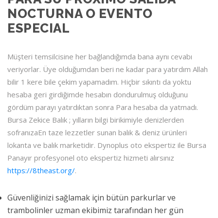
NOCTURNA O EVENTO
ESPECIAL
Müşteri temsilcisine her bağlandığımda bana aynı cevabı
veriyorlar. Üye olduğumdan beri ne kadar para yatırdım Allah
bilir 1 kere bile çekim yapamadım. Hiçbir sıkıntı da yoktu
hesaba geri girdiğimde hesabın dondurulmuş olduğunu
gördüm parayı yatırdıktan sonra Para hesaba da yatmadı.
Bursa Zekice Balık ; yılların bilgi birikimiyle denizlerden
sofranızaEn taze lezzetler sunan balık & deniz ürünleri
lokanta ve balık marketidir. Dynoplus oto ekspertiz ile Bursa
Panayır profesyonel oto ekspertiz hizmeti alırsınız
https://8theast.org/
.
Güvenliğinizi sağlamak için bütün parkurlar ve
trambolinler uzman ekibimiz tarafından her gün