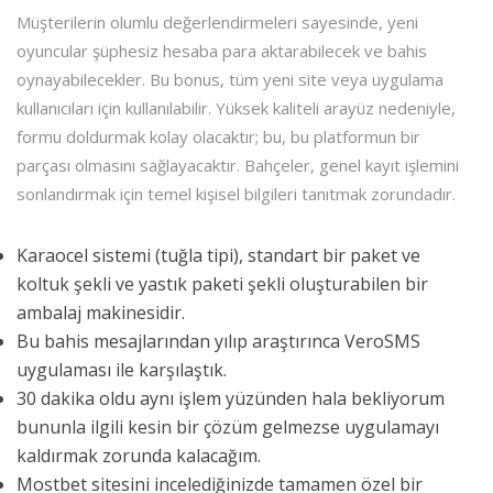
Müşterilerin olumlu değerlendirmeleri sayesinde, yeni
oyuncular şüphesiz hesaba para aktarabilecek ve bahis
oynayabilecekler. Bu bonus, tüm yeni site veya uygulama
kullanıcıları için kullanılabilir. Yüksek kaliteli arayüz nedeniyle,
formu doldurmak kolay olacaktır; bu, bu platformun bir
parçası olmasını sağlayacaktır. Bahçeler, genel kayıt işlemini
sonlandırmak için temel kişisel bilgileri tanıtmak zorundadır.
Karaocel sistemi (tuğla tipi), standart bir paket ve
koltuk şekli ve yastık paketi şekli oluşturabilen bir
ambalaj makinesidir.
Bu bahis mesajlarından yılıp araştırınca VeroSMS
uygulaması ile karşılaştık.
30 dakika oldu aynı işlem yüzünden hala bekliyorum
bununla ilgili kesin bir çözüm gelmezse uygulamayı
kaldırmak zorunda kalacağım.
Mostbet sitesini incelediğinizde tamamen özel bir