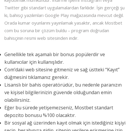
Twitter gibi standart uygulamalardan farklıdır. İşin gerçeği şu
ki, bahisçi yazılımları Google Play mağazasında mevcut değil.
Orada kumar oyunlarını yayınlamak yasaktır, ancak Mostbet
com bu soruna bir çözüm buldu – program doğrudan
bahisçinin resmi web sitesinden indir.
Genellikle tek aşamalı bir bonus popülerdir ve
kullanıcılar için kullanışlıdır.
Com’daki web sitesine gitmeniz ve sağ üstteki “Kayıt”
düğmesini tıklamanız gerekir.
Lisanslı bir bahis operatörüdür, bu nedenle paranızın
ve kişisel bilgilerinizin güvende olduğundan emin
olabilirsiniz.
Eğer bu sürede yetişemezseniz, Mostbet standart
depozito bonusu %100 olacaktır.
Bir sosyal ağ üzerinden kayıt olmak için istediğiniz kişiyi
seçin, hesabınıza gidin, sitenin verilere erişmesine izin