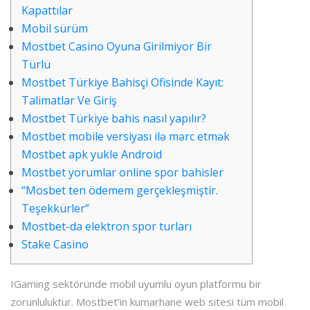
Kapattılar
Mobil sürüm
Mostbet Casino Oyuna Girilmiyor Bir
Türlü
Mostbet Türkiye Bahisçi Ofisinde Kayıt:
Talimatlar Ve Giriş
Mostbet Türkiye bahis nasıl yapılır?
Mostbet mobile versiyası ilə mərc etmək
Mostbet apk yukle Android
Mostbet yorumlar online spor bahisler
“Mosbet ten ödemem gerçekleşmiştir.
Teşekkürler”
Mostbet-da elektron spor turları
Stake Casino
IGaming sektöründe mobil uyumlu oyun platformu bir
zorunluluktur. Mostbet’in kumarhane web sitesi tüm mobil