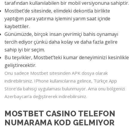
tarafından kullanılabilen bir mobil versiyonuna sahiptir.
Mostbet’de sitesinde, elimdeki dekontla birlikte
yaptığım para yatırma işlemini yarım saat içinde
kaybettiler.
Günümüzde, birçok insan çevrimiçi bahis oynamayı
tercih ediyor çünkü daha kolay ve daha fazla gelire
sahip iyi bir seçim.
Bu teşvikler, Mostbet’teki kumar deneyiminizi kesinlikle
geliştirecektir.
Onu sadece Mostbet sitesinden APK dosya olarak
indirebilirsiniz. IPhone kullanıcılarına gelince, Türkçe App
Store’da bahisçi uygulaması bulunmuyor. Ama onu bölgenizi
Azerbaycan’a değiştirerek indirebilirsiniz.
MOSTBET CASINO TELEFON
NUMARAMA KOD GELMIYOR