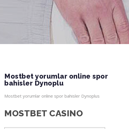
Mostbet yorumlar online spor
bahisler Dynoplu
Mostbet yorumlar online spor bahisler Dynoplus
MOSTBET CASINO