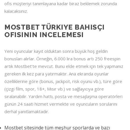
ofis müşteriyi tanımlayana kadar biraz beklemek zorunda
kalacaksınız.
MOSTBET TÜRKIYE BAHISÇI
OFISININ INCELEMESI
Yeni oyuncular kayıt olduktan sonra büyük hoş geldin
bonusları alırlar. Örneğin, 6.000 lira bonus artı 250 freespin
artık Mostbet’te mevcut. Bunu elde etmek için tek yapmanız
gereken ilk kez para yatırmaktır. Ana ekranda oyunlar
özelliklerine göre (bonus, jackpot, risk oyunu vb.), türe göre
(çizgi film, spor, 18+, Mısır vb.) ve sağlayıcıya göre
sıralanabilir. Yardım hattı, posta ve mesajlaşma operatörleri
günün 24 saati hizmet vermekte ve oyuncuların sorularını
derhal yanıtlamaktadır.
Mostbet sitesinde tüm meşhur sporlarda ve bazı