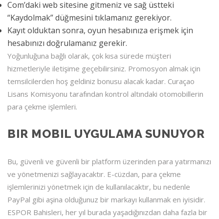
Com’daki web sitesine gitmeniz ve sağ üstteki
“Kaydolmak” düğmesini tıklamanız gerekiyor.
Kayıt olduktan sonra, oyun hesabınıza erişmek için
hesabınızı doğrulamanız gerekir.
Yoğunluğuna bağlı olarak, çok kısa sürede müşteri
hizmetleriyle iletişime geçebilirsiniz. Promosyon almak için
temsilcilerden hoş geldiniz bonusu alacak kadar. Curaçao
Lisans Komisyonu tarafından kontrol altındaki otomobillerin
para çekme işlemleri.
BIR MOBIL UYGULAMA SUNUYOR
Bu, güvenli ve güvenli bir platform üzerinden para yatırmanızı
ve yönetmenizi sağlayacaktır. E-cüzdan, para çekme
işlemlerinizi yönetmek için de kullanılacaktır, bu nedenle
PayPal gibi aşina olduğunuz bir markayı kullanmak en iyisidir.
ESPOR Bahisleri, her yıl burada yaşadığınızdan daha fazla bir