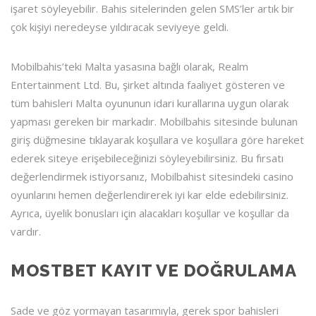
işaret söyleyebilir. Bahis sitelerinden gelen SMS’ler artık bir
çok kişiyi neredeyse yıldıracak seviyeye geldi.
Mobilbahis’teki Malta yasasına bağlı olarak, Realm
Entertainment Ltd. Bu, şirket altında faaliyet gösteren ve
tüm bahisleri Malta oyununun idari kurallarına uygun olarak
yapması gereken bir markadır. Mobilbahis sitesinde bulunan
giriş düğmesine tıklayarak koşullara ve koşullara göre hareket
ederek siteye erişebileceğinizi söyleyebilirsiniz. Bu fırsatı
değerlendirmek istiyorsanız, Mobilbahist sitesindeki casino
oyunlarını hemen değerlendirerek iyi kar elde edebilirsiniz.
Ayrıca, üyelik bonusları için alacakları koşullar ve koşullar da
vardır.
MOSTBET KAYIT VE DOĞRULAMA
Sade ve göz yormayan tasarımıyla, gerek spor bahisleri