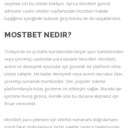
seçenek sizi bu sitede bekliyor. Ayrıca Mostbet güncel
adresine casino siteleri sayfamızdan mostbet makale
başlığımız içeriğinde bulunan giriş butonu ile de ulaşabilirsiniz.
MOSTBET NEDIR?
Türkiye’nin en iyi bahis bürolarından biriyle spor bahislerinden
veya çevrimiçi casinodan para kazanın MostBet. Mostbet,
acemi ve deneyimli oyuncular için güvenilir bir platform olma
ününe sahiptir. Ne kadar deneyimli veya acemi olursanız olun,
çevrimiçi oynamak mümkündür. Site, popüler ödeme
platformlarıyla kolay gezinme ve etkileşim sağlar. Burada işin
içerisine Kuruş girince, komilik size bu duruma alışmanız için
fırsat verecektir.
Mostbet para çekmem için telefon numaramı doğrulamamı
istedi fakat doğrulamıyor hiçbir şekilde sadece bekletiyorlar.