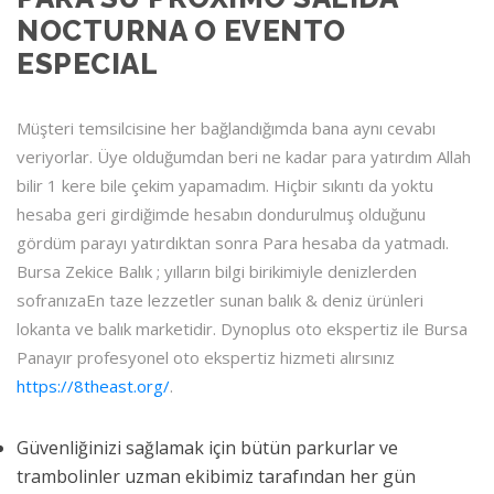
NOCTURNA O EVENTO
ESPECIAL
Müşteri temsilcisine her bağlandığımda bana aynı cevabı
veriyorlar. Üye olduğumdan beri ne kadar para yatırdım Allah
bilir 1 kere bile çekim yapamadım. Hiçbir sıkıntı da yoktu
hesaba geri girdiğimde hesabın dondurulmuş olduğunu
gördüm parayı yatırdıktan sonra Para hesaba da yatmadı.
Bursa Zekice Balık ; yılların bilgi birikimiyle denizlerden
sofranızaEn taze lezzetler sunan balık & deniz ürünleri
lokanta ve balık marketidir. Dynoplus oto ekspertiz ile Bursa
Panayır profesyonel oto ekspertiz hizmeti alırsınız
https://8theast.org/
.
Güvenliğinizi sağlamak için bütün parkurlar ve
trambolinler uzman ekibimiz tarafından her gün