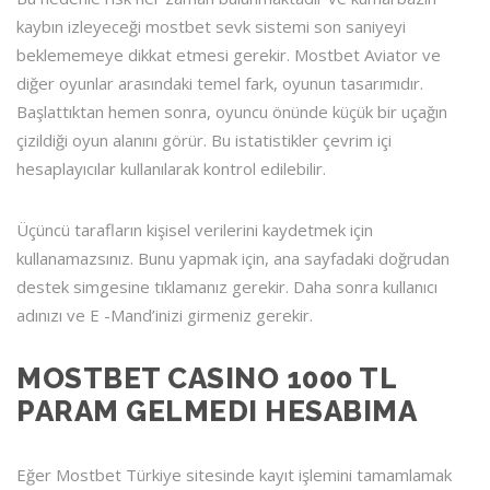
kaybın izleyeceği mostbet sevk sistemi son saniyeyi
beklememeye dikkat etmesi gerekir. Mostbet Aviator ve
diğer oyunlar arasındaki temel fark, oyunun tasarımıdır.
Başlattıktan hemen sonra, oyuncu önünde küçük bir uçağın
çizildiği oyun alanını görür. Bu istatistikler çevrim içi
hesaplayıcılar kullanılarak kontrol edilebilir.
Üçüncü tarafların kişisel verilerini kaydetmek için
kullanamazsınız. Bunu yapmak için, ana sayfadaki doğrudan
destek simgesine tıklamanız gerekir. Daha sonra kullanıcı
adınızı ve E -Mand’inizi girmeniz gerekir.
MOSTBET CASINO 1000 TL
PARAM GELMEDI HESABIMA
Eğer Mostbet Türkiye sitesinde kayıt işlemini tamamlamak