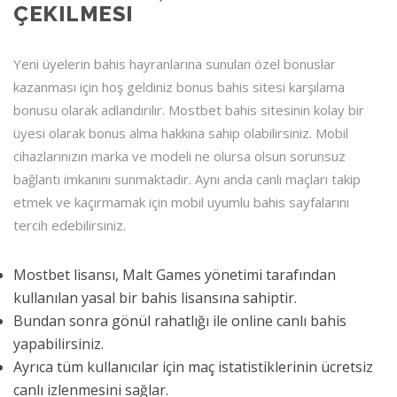
ÇEKILMESI
Yeni üyelerin bahis hayranlarına sunulan özel bonuslar
kazanması için hoş geldiniz bonus bahis sitesi karşılama
bonusu olarak adlandırılır. Mostbet bahis sitesinin kolay bir
üyesi olarak bonus alma hakkına sahip olabilirsiniz. Mobil
cihazlarınızın marka ve modeli ne olursa olsun sorunsuz
bağlantı imkanını sunmaktadır. Aynı anda canlı maçları takip
etmek ve kaçırmamak için mobil uyumlu bahis sayfalarını
tercih edebilirsiniz.
Mostbet lisansı, Malt Games yönetimi tarafından
kullanılan yasal bir bahis lisansına sahiptir.
Bundan sonra gönül rahatlığı ile online canlı bahis
yapabilirsiniz.
Ayrıca tüm kullanıcılar için maç istatistiklerinin ücretsiz
canlı izlenmesini sağlar.