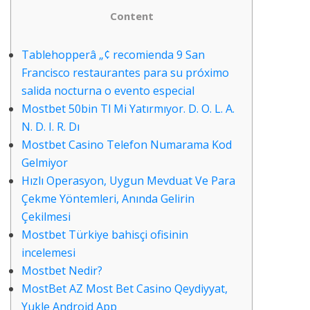
Content
Tablehopperâ „¢ recomienda 9 San
Francisco restaurantes para su próximo
salida nocturna o evento especial
Mostbet 50bin Tl Mi Yatırmıyor. D. O. L. A.
N. D. I. R. Dı
Mostbet Casino Telefon Numarama Kod
Gelmiyor
Hızlı Operasyon, Uygun Mevduat Ve Para
Çekme Yöntemleri, Anında Gelirin
Çekilmesi
Mostbet Türkiye bahisçi ofisinin
incelemesi
Mostbet Nedir?
MostBet AZ Most Bet Casino Qeydiyyat,
Yukle Android App