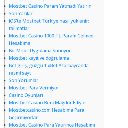
Mostbet Casino Param Yatmadı Yatırın
Son Yazılar
iOS’te Mostbet Türkiye nasıl yüklenir:
talimatlar
Mostbet Casino 1000 TL Param Gelmedi
Hesabıma
Bir Mobil Uygulama Sunuyor
Mostbet kayıt ve doğrulama
Bet giriş, güzgü 1 xBet Azərbaycanda
rəsmi sayt
Son Yorumlar
Mostbet Para Vermiyor
Casino Oyunları
Mostbet Casino Beni Mağdur Ediyor
Mostbetcasino.com Hesabıma Para
Geçirmiyorlar!
Mostbet Casino Para Yatırınca Hesabımı