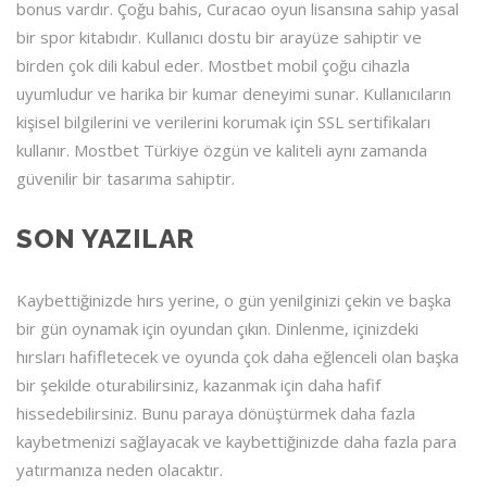
bonus vardır. Çoğu bahis, Curacao oyun lisansına sahip yasal
bir spor kitabıdır. Kullanıcı dostu bir arayüze sahiptir ve
birden çok dili kabul eder. Mostbet mobil çoğu cihazla
uyumludur ve harika bir kumar deneyimi sunar. Kullanıcıların
kişisel bilgilerini ve verilerini korumak için SSL sertifikaları
kullanır. Mostbet Türkiye özgün ve kaliteli aynı zamanda
güvenilir bir tasarıma sahiptir.
SON YAZILAR
Kaybettiğinizde hırs yerine, o gün yenilginizi çekin ve başka
bir gün oynamak için oyundan çıkın. Dinlenme, içinizdeki
hırsları hafifletecek ve oyunda çok daha eğlenceli olan başka
bir şekilde oturabilirsiniz, kazanmak için daha hafif
hissedebilirsiniz. Bunu paraya dönüştürmek daha fazla
kaybetmenizi sağlayacak ve kaybettiğinizde daha fazla para
yatırmanıza neden olacaktır.