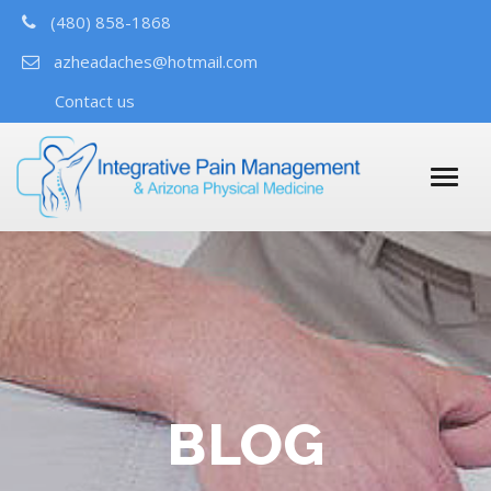
(480) 858-1868
azheadaches@hotmail.com
Contact us
BLOG