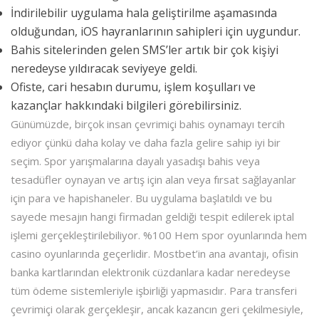
İndirilebilir uygulama hala geliştirilme aşamasında
olduğundan, iOS hayranlarının sahipleri için uygundur.
Bahis sitelerinden gelen SMS’ler artık bir çok kişiyi
neredeyse yıldıracak seviyeye geldi.
Ofiste, cari hesabın durumu, işlem koşulları ve
kazançlar hakkındaki bilgileri görebilirsiniz.
Günümüzde, birçok insan çevrimiçi bahis oynamayı tercih
ediyor çünkü daha kolay ve daha fazla gelire sahip iyi bir
seçim. Spor yarışmalarına dayalı yasadışı bahis veya
tesadüfler oynayan ve artış için alan veya fırsat sağlayanlar
için para ve hapishaneler. Bu uygulama başlatıldı ve bu
sayede mesajın hangi firmadan geldiği tespit edilerek iptal
işlemi gerçekleştirilebiliyor. %100 Hem spor oyunlarında hem
casino oyunlarında geçerlidir. Mostbet’in ana avantajı, ofisin
banka kartlarından elektronik cüzdanlara kadar neredeyse
tüm ödeme sistemleriyle işbirliği yapmasıdır. Para transferi
çevrimiçi olarak gerçekleşir, ancak kazancın geri çekilmesiyle,