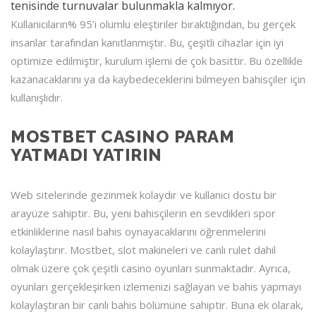
tenisinde turnuvalar bulunmakla kalmıyor.
Kullanıcıların% 95’i olumlu eleştiriler bıraktığından, bu gerçek
insanlar tarafından kanıtlanmıştır. Bu, çeşitli cihazlar için iyi
optimize edilmiştir, kurulum işlemi de çok basittir. Bu özellikle
kazanacaklarını ya da kaybedeceklerini bilmeyen bahisçiler için
kullanışlıdır.
MOSTBET CASINO PARAM
YATMADI YATIRIN
Web sitelerinde gezinmek kolaydır ve kullanıcı dostu bir
arayüze sahiptir. Bu, yeni bahisçilerin en sevdikleri spor
etkinliklerine nasıl bahis oynayacaklarını öğrenmelerini
kolaylaştırır. Mostbet, slot makineleri ve canlı rulet dahil
olmak üzere çok çeşitli casino oyunları sunmaktadır. Ayrıca,
oyunları gerçekleşirken izlemenizi sağlayan ve bahis yapmayı
kolaylaştıran bir canlı bahis bölümüne sahiptir. Buna ek olarak,