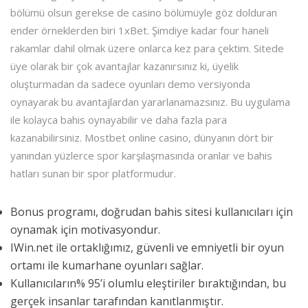
bölümü olsun gerekse de casino bölümüyle göz dolduran
ender örneklerden biri 1xBet. Şimdiye kadar four haneli
rakamlar dahil olmak üzere onlarca kez para çektim. Sitede
üye olarak bir çok avantajlar kazanırsınız ki, üyelik
oluşturmadan da sadece oyunları demo versiyonda
oynayarak bu avantajlardan yararlanamazsınız. Bu uygulama
ile kolayca bahis oynayabilir ve daha fazla para
kazanabilirsiniz. Mostbet online casino, dünyanın dört bir
yanından yüzlerce spor karşılaşmasında oranlar ve bahis
hatları sunan bir spor platformudur.
Bonus programı, doğrudan bahis sitesi kullanıcıları için
oynamak için motivasyondur.
IWin.net ile ortaklığımız, güvenli ve emniyetli bir oyun
ortamı ile kumarhane oyunları sağlar.
Kullanıcıların% 95’i olumlu eleştiriler bıraktığından, bu
gerçek insanlar tarafından kanıtlanmıştır.