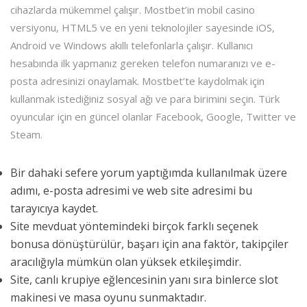
cihazlarda mükemmel çalışır. Mostbet’in mobil casino
versiyonu, HTML5 ve en yeni teknolojiler sayesinde iOS,
Android ve Windows akıllı telefonlarla çalışır. Kullanıcı
hesabında ilk yapmanız gereken telefon numaranızı ve e-
posta adresinizi onaylamak. Mostbet’te kaydolmak için
kullanmak istediğiniz sosyal ağı ve para birimini seçin. Türk
oyuncular için en güncel olanlar Facebook, Google, Twitter ve
Steam.
Bir dahaki sefere yorum yaptığımda kullanılmak üzere
adımı, e-posta adresimi ve web site adresimi bu
tarayıcıya kaydet.
Site mevduat yöntemindeki birçok farklı seçenek
bonusa dönüştürülür, başarı için ana faktör, takipçiler
aracılığıyla mümkün olan yüksek etkileşimdir.
Site, canlı krupiye eğlencesinin yanı sıra binlerce slot
makinesi ve masa oyunu sunmaktadır.